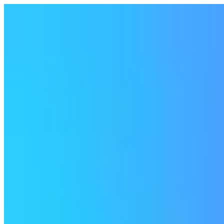
👋 Hello, I'm Naoto
I enjoy personal development and have built many apps. I would like 
WordPress Theme Space
宇宙をイメージしたかっこいいデザインを目指して制作した 
View Detail
花火打