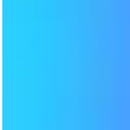
タイピングをしながら花火を楽しむことができるタイピ
View Detail
KotobaPlay AI
楽しく続けられる未来の英語学習
View Detail
KotobaPlay World
KotobaPlay Worldは英語を遊び感覚で学べるゲ
View Detail
HitAndBlow
隠された3桁の数字を推測するゲームです。ヒット（数
View Detail