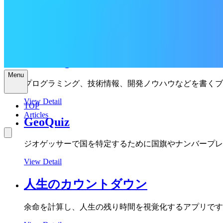
SkipMouse
さまざまなアプリのショートカットキーをひとつに集約
View Detail
Dev Blog
Menu
プログラミング、技術情報、開発ノウハウなどを書くブ
View Detail
TOP
Articles
GeoQuiz
ジオゲッサーで国を特定するために国旗やナンバープレ
View Detail
人生のカウントダウン
余命を計算し、人生の残り時間を視覚化するアプリです